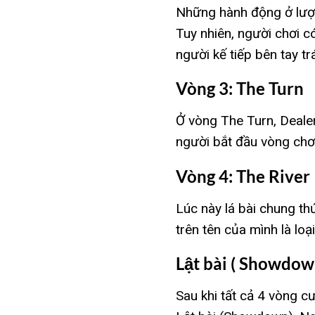
Những hành động ở lượt
Tuy nhiên, người chơi 
người kế tiếp bên tay tr
Vòng 3: The Turn
Ở vòng The Turn, Dealer 
người bắt đầu vòng chơi
Vòng 4: The River
Lúc này lá bài chung thứ
trên tên của mình là loạ
Lật bài ( Showdow
Sau khi tất cả 4 vòng cư