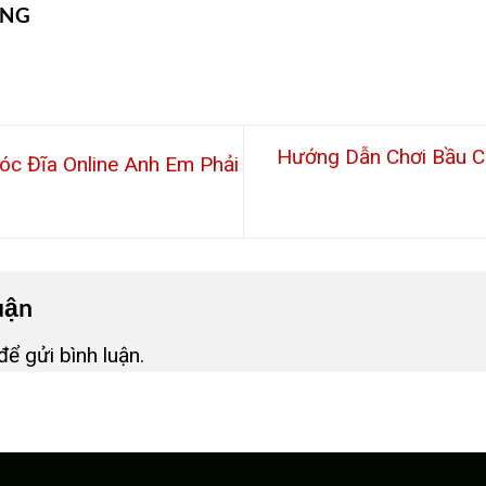
ỜNG
Hướng Dẫn Chơi Bầu Cu
c Đĩa Online Anh Em Phải
luận
ể gửi bình luận.