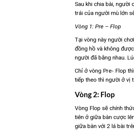
Sau khi chia bài, người 
trái của người mù lớn s
Vòng 1: Pre – Flop
Tại vòng này người chơi
đồng hồ và không được 
người đã bằng nhau. Lú
Chỉ ở vòng Pre- Flop th
tiếp theo thì người ở vị
Vòng 2: Flop
Vòng Flop sẽ chính thức
tiên ở giữa bàn cược lên
giữa bàn với 2 lá bài tr