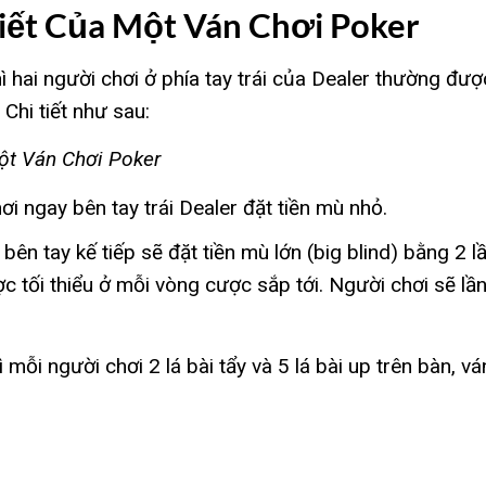
Tiết Của Một Ván Chơi Poker
 hai người chơi ở phía tay trái của Dealer thường được
Chi tiết như sau:
Một Ván Chơi Poker
ơi ngay bên tay trái Dealer đặt tiền mù nhỏ.
 bên tay kế tiếp sẽ đặt tiền mù lớn (big blind) bằng 2 l
ợc tối thiểu ở mỗi vòng cược sắp tới. Người chơi sẽ lần
mỗi người chơi 2 lá bài tẩy và 5 lá bài up trên bàn, v