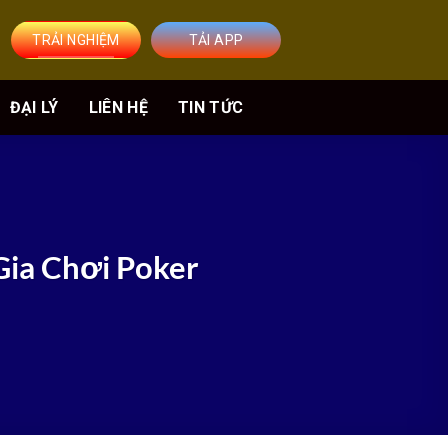
TRẢI NGHIỆM
TẢI APP
ĐẠI LÝ
LIÊN HỆ
TIN TỨC
ia Chơi Poker