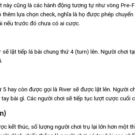
 này cũng là các hành động tương tự như vòng Pre-Flo
có thêm lựa chọn check, nghĩa là họ được phép chuyển
ái nếu trước đó chưa có ai cược.
sẽ lật tiếp lá bài chung thứ 4 (turn) lên. Người chơi tại
.
 5 hay còn được gọi là River sẽ được lật lên. Người ch
i tay bài gì. Các người chơi sẽ tiếp tục lượt cược cuối 
n)
ợc kết thúc, số lượng người chơi trụ lại lớn hơn một th