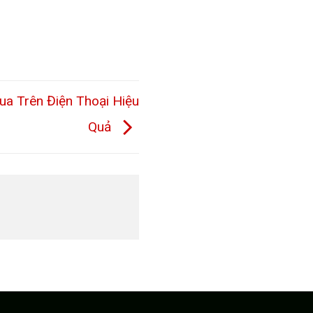
a Trên Điện Thoại Hiệu
Quả