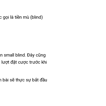
 gọi là tiền mù (blind)
ần small blind. Đây cũng
 lượt đặt cược trước khi
án bài sẽ thực sự bắt đầu