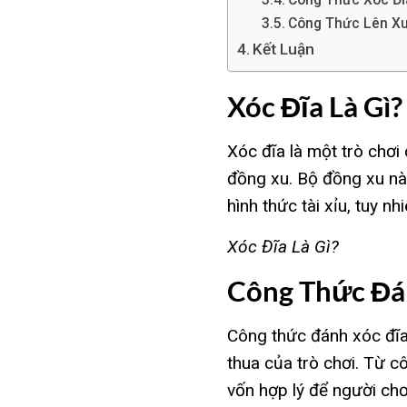
Công Thức Lên X
Kết Luận
Xóc Đĩa Là Gì?
Xóc đĩa là một trò chơi
đồng xu. Bộ đồng xu này
hình thức tài xỉu, tuy n
Xóc Đĩa Là Gì?
Công Thức Đán
Công thức đánh xóc đĩa 
thua của trò chơi. Từ c
vốn hợp lý để người chơ