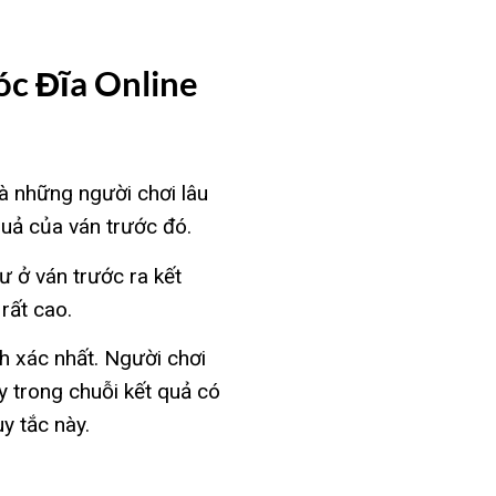
c Đĩa Online
à những người chơi lâu
quả của ván trước đó.
ư ở ván trước ra kết
rất cao.
 xác nhất. Người chơi
y trong chuỗi kết quả có
y tắc này.