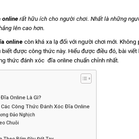
 online
rất hữu ích cho người chơi. Nhất là những ngư
thắng lên cao hơn.
a online
còn khá xa lạ đối với người chơi mới. Không p
 biết được công thức này. Hiểu được điều đó, bài viết
ng thức đánh xóc đĩa online chuẩn chỉnh nhất.
ĩa Online Là Gì?
i Các Công Thức Đánh Xóc Đĩa Online
ơng Đảo Nghịch
eo Chuỗi
a Theo Bấm Đầu Đốt Tay