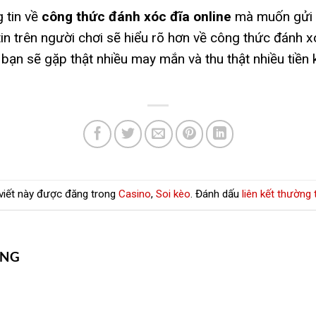
 tin về
công thức đánh xóc đĩa online
mà muốn gửi đ
n trên người chơi sẽ hiểu rõ hơn về công thức đánh x
bạn sẽ gặp thật nhiều may mắn và thu thật nhiều tiền k
 viết này được đăng trong
Casino
,
Soi kèo
. Đánh dấu
liên kết thường 
ỜNG