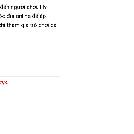
ến người chơi. Hy
óc đĩa online để áp
hi tham gia trò chơi cá
trực
.