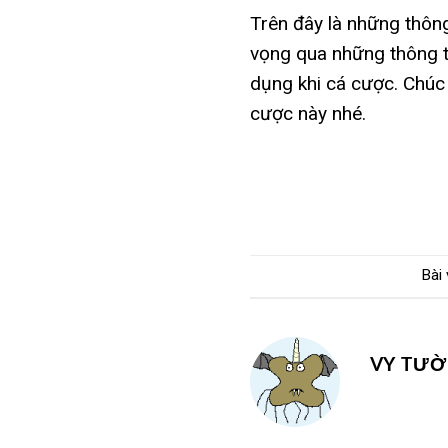
Trên đây là những thông
vọng qua những thông ti
dụng khi cá cược. Chúc 
cược này nhé.
Bài
VY TƯ