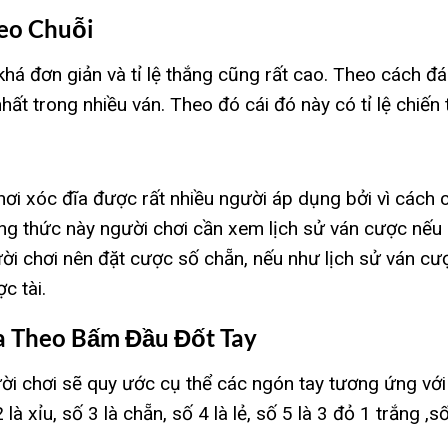
eo Chuỗi
há đơn giản và tỉ lệ thắng cũng rất cao. Theo cách đá
t trong nhiều ván. Theo đó cái đó này có tỉ lệ chiến t
ơi xóc đĩa được rất nhiều người áp dụng bởi vì cách 
công thức này người chơi cần xem lịch sử ván cược nếu 
ời chơi nên đặt cược số chẵn, nếu như lịch sử ván cược 
c tài.
a Theo Bấm Đầu Đốt Tay
i chơi sẽ quy ước cụ thể các ngón tay tương ứng với 
 là xỉu, số 3 là chẵn, số 4 là lẻ, số 5 là 3 đỏ 1 trắng ,s