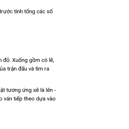
trước tính tổng các số
ốn đỏ. Xuống gồm có lẽ,
ủa trận đấu và tìm ra
uật tương ứng sẽ là lên -
o ván tiếp theo dựa vào