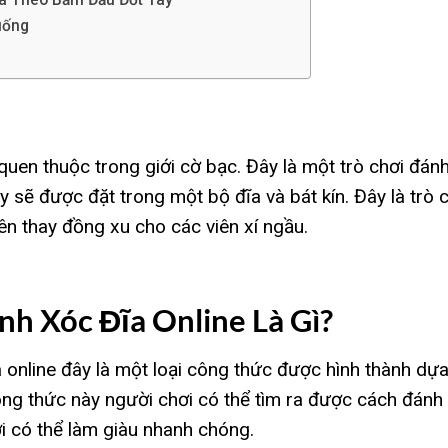
uống
 quen thuộc trong giới cờ bạc. Đây là một trò chơi đán
 sẽ được đặt trong một bộ đĩa và bát kín. Đây là trò 
hiên thay đồng xu cho các viên xí ngầu.
h Xóc Đĩa Online Là Gì?
online đây là một loại công thức được hình thành dựa
ông thức này người chơi có thể tìm ra được cách đánh 
i có thể làm giàu nhanh chóng.