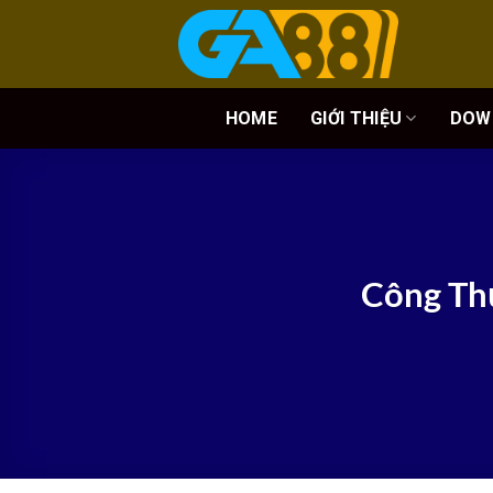
Bỏ
qua
nội
dung
HOME
GIỚI THIỆU
DOW
Công Thứ