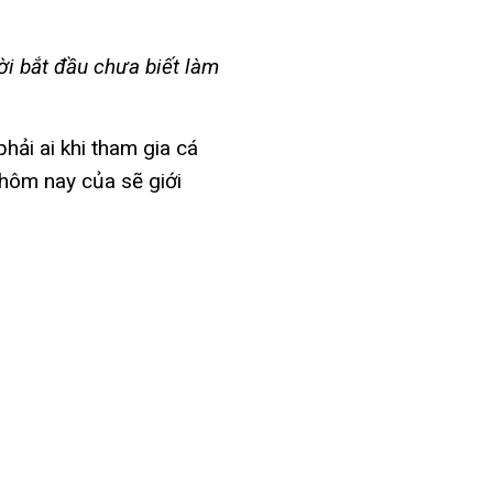
ời bắt đầu chưa biết làm
hải ai khi tham gia cá
 hôm nay của sẽ giới