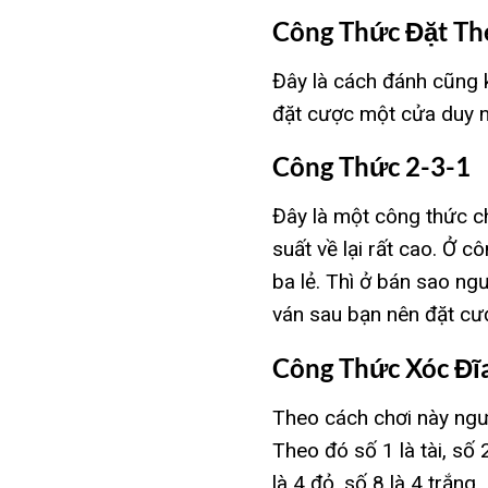
Công Thức Đặt Th
Đây là cách đánh cũng k
đặt cược một cửa duy nhấ
Công Thức 2-3-1
Đây là một công thức ch
suất về lại rất cao. Ở 
ba lẻ. Thì ở bán sao ngư
ván sau bạn nên đặt cượ
Công Thức Xóc Đĩ
Theo cách chơi này ngườ
Theo đó số 1 là tài, số 2
là 4 đỏ, số 8 là 4 trắng.