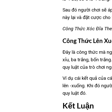
Sau đó người chơi sẽ á
này lại và đặt cược cho 
Công Thức Xóc Đĩa The
Công Thức Lên X
Đây là công thức mà ngư
xỉu, ba trắng, bốn trắng
quy luật của trò chơi ng
Ví dụ cái kết quả của cá
lên -xuống. Khi đó ngườ
quy luật đó.
Kết Luận