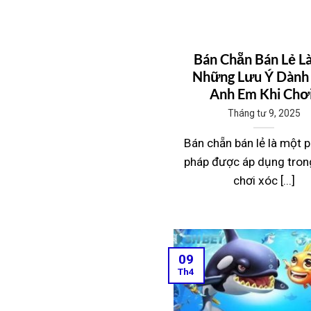
Bán Chẵn Bán Lẻ Là
Những Lưu Ý Dành
Anh Em Khi Ch
Tháng tư 9, 2025
Bán chẵn bán lẻ là một
pháp được áp dụng tron
chơi xóc [...]
09
Th4