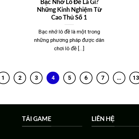
Bạc Nhớ Lô Đề Là Gì?
Những Kinh Nghiệm Từ
Cao Thủ Số 1
Bạc nhớ lô đề là một trong
những phương pháp được dân
chơi lô đề [...]
1
2
3
4
5
6
7
…
13
TẢI GAME
LIÊN HỆ