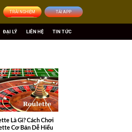
TRẢI NGHIỆM
TẢI APP
ĐẠI LÝ
LIÊN HỆ
TIN TỨC
tte Là Gì? Cách Chơi
ette Cơ Bản Dễ Hiểu