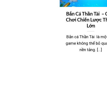
Bắn Cá Thần Tài – 
Chơi Chiến Lược T
Lớn
Bắn cá Thần Tài là mộ
game không thể bỏ qua
nền tảng. [...]