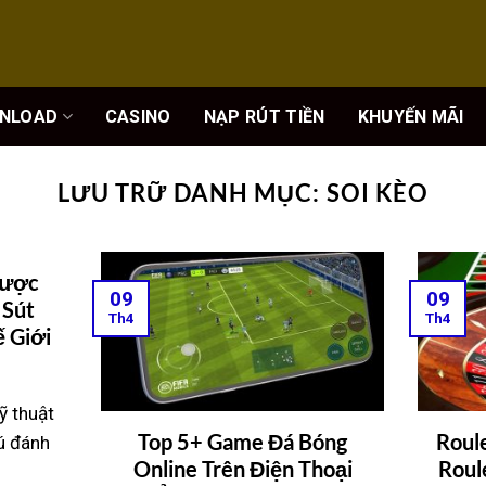
NLOAD
CASINO
NẠP RÚT TIỀN
KHUYẾN MÃI
LƯU TRỮ DANH MỤC:
SOI KÈO
Được
09
09
 Sút
Th4
Th4
 Giới
ỹ thuật
Top 5+ Game Đá Bóng
Roule
ú đánh
Online Trên Điện Thoại
Roul