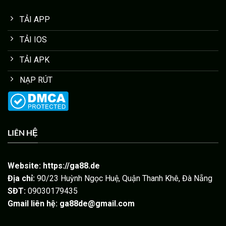
TẢI APP
TẢI IOS
TẢI APK
NẠP RÚT
LIÊN HỆ
Website:
https://ga88.de
Địa chỉ:
90/23 Huỳnh Ngọc Huệ, Quận Thanh Khê, Đà Nẵng
SĐT:
09030179435
Gmail liên hệ:
ga88de@gmail.com