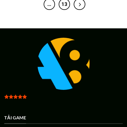
…
13
TẢI GAME