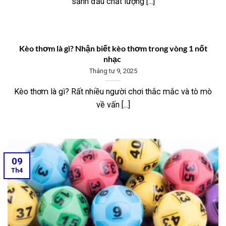
sảnh đấu chất lượng [...]
Kèo thơm là gì? Nhận biết kèo thơm trong vòng 1 nốt
nhạc
Tháng tư 9, 2025
Kèo thơm là gì? Rất nhiều người chơi thắc mắc và tò mò
về vấn [...]
09
Th4