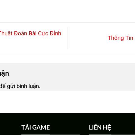
Thuật Đoán Bài Cực Đỉnh
Thông Tin
luận
ể gửi bình luận.
TẢI GAME
LIÊN HỆ