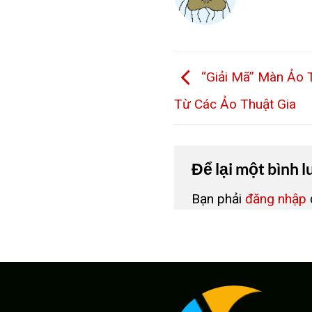
“Giải Mã” Màn Ảo 
Từ Các Ảo Thuật Gia
Để lại một bình 
Bạn phải
đăng nhập
đ