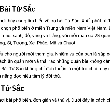
 Bài Tứ Sắc
hơi, hãy cùng tìm hiểu về bộ bài Tứ Sắc. Xuất phát từ 
a chọn phổ biến ở miền Trung và miền Nam Việt Nam.
4 màu: xanh, đỏ, vàng và trắng, với mỗi màu có 28 quâ
g, Sĩ, Tượng, Xe, Pháo, Mã và Chuột.
ểu cho người mới tham gia. Nhiệm vụ của bạn là sắp x
ch ăn quân mới và thải rác những quân bài không cần 
. Bài Tứ Sắc không chỉ đơn thuần là một trò chơi may
 năng đọc hiểu tâm lý đối thủ.
 Tứ Sắc
ơi bài phổ biến, đơn giản và thú vị. Dưới đây là cách ch