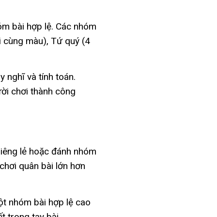
hóm bài hợp lệ. Các nhóm
ài cùng màu), Tứ quý (4
nghĩ và tính toán.
ời chơi thành công
riêng lẻ hoặc đánh nhóm
chơi quân bài lớn hơn
ột nhóm bài hợp lệ cao
t trong tay bài.