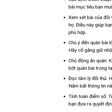
bài mục tiêu bạn muố
Xem xét bài của đối
họ. Điều này giúp bạ
phù hợp.
Chú ý đến quân bài l
Hãy cố gắng giữ nhữ
Chủ động ăn quân: Kh
bớt quân bài trong ta
Đọc tâm lý đối thủ: 
Nắm bắt thông tin nà
Tính toán điểm số: T
bạn đưa ra quyết địn