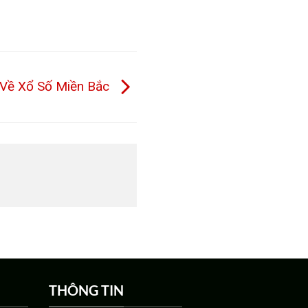
 Về Xổ Số Miền Bắc
THÔNG TIN