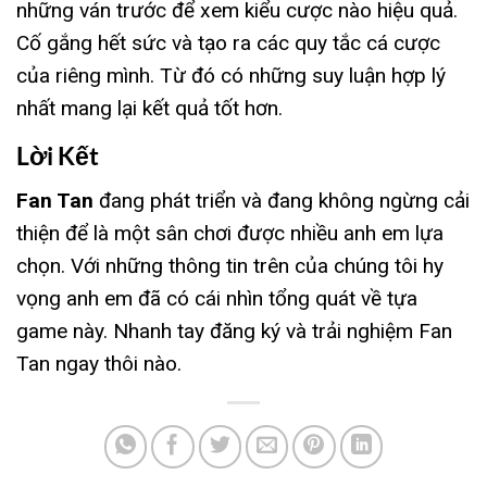
những ván trước để xem kiểu cược nào hiệu quả.
Cố gắng hết sức và tạo ra các quy tắc cá cược
của riêng mình. Từ đó có những suy luận hợp lý
nhất mang lại kết quả tốt hơn.
Lời Kết
Fan Tan
đang phát triển và đang không ngừng cải
thiện để là một sân chơi được nhiều anh em lựa
chọn. Với những thông tin trên của chúng tôi hy
vọng anh em đã có cái nhìn tổng quát về tựa
game này. Nhanh tay đăng ký và trải nghiệm Fan
Tan ngay thôi nào.