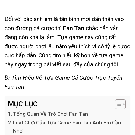
Đối với các anh em là tân binh mới dấn thân vào
con đường cá cược thì
Fan Tan
chắc hẳn vẫn
đang còn khá lạ lẫm. Tựa game này cũng rất
được người chơi lâu năm yêu thích vì có tỷ lệ cược
cực hấp dẫn. Cùng tìm hiểu kỹ hơn về tựa game
này ngay trong bài viết sau đây của chúng tôi.
Đi Tìm Hiểu Về Tựa Game Cá Cược Trực Tuyến
Fan Tan
MỤC LỤC
Tổng Quan Về Trò Chơi Fan Tan
Luật Chơi Của Tựa Game Fan Tan Anh Em Cần
Nhớ