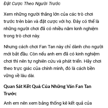
Đặt Cược Theo Người Trước
Xem những người thắng lớn của các trò chơi
trước trên bàn và đặt cược với họ. Đây có thể là
những người chơi đã có nhiều năm kinh nghiệm
trong trò chơi này.
Nhưng cách chơi Fan Tan này chỉ dành cho người
mới bắt đầu. Còn nếu anh em đã có kinh nghiệm
chơi thì nên tự nghiên cứu và phát triển. Hãy chơi
theo trực giác của chính mình, đó là cách bền
vững về lâu dài.
Quan Sát Kết Quả Của Những Ván Fan Tan
Trước
Anh em nên xem bảng thống kê kết quả của