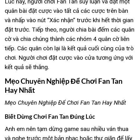
Lúc này, người chơi Fan Tan suy luận và đặt một
quân bài đặt cược vào tất cả các cược trên bàn
và nhấp vào nút “Xác nhận” trước khi hết thời gian
đặt trước. Tiếp theo, người chia bài đếm các quân
cờ và chia chúng thành các nhóm 4 quân cờ liên
tiếp. Các quân còn lại là kết quả cuối cùng của trò
chơi. Người chơi đặt cược vào cửa tương ứng với
kết quả sẽ thắng.
Mẹo Chuyên Nghiệp Để Chơi Fan Tan
Hay Nhất
Mẹo Chuyên Nghiệp Để Chơi Fan Tan Hay Nhất
Biết Dừng Chơi Fan Tan Đúng Lúc
Anh em nên tạm dừng game sau nhiều ván thua
và nghe trước một bản nhạc hoặc thư giãn để lấy