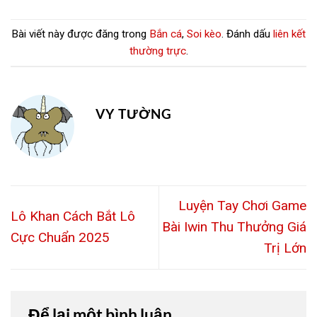
Bài viết này được đăng trong
Bắn cá
,
Soi kèo
. Đánh dấu
liên kết
thường trực
.
VY TƯỜNG
Luyện Tay Chơi Game
Lô Khan Cách Bắt Lô
Bài Iwin Thu Thưởng Giá
Cực Chuẩn 2025
Trị Lớn
Để lại một bình luận