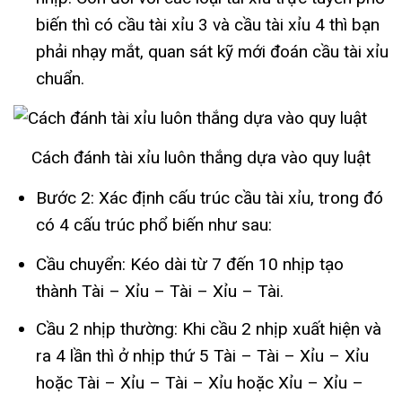
biến thì có cầu tài xỉu 3 và cầu tài xỉu 4 thì bạn
phải nhạy mắt, quan sát kỹ mới đoán cầu tài xỉu
chuẩn.
Cách đánh tài xỉu luôn thắng dựa vào quy luật
Bước 2: Xác định cấu trúc cầu tài xỉu, trong đó
có 4 cấu trúc phổ biến như sau:
Cầu chuyển: Kéo dài từ 7 đến 10 nhịp tạo
thành Tài – Xỉu – Tài – Xỉu – Tài.
Cầu 2 nhịp thường: Khi cầu 2 nhịp xuất hiện và
ra 4 lần thì ở nhịp thứ 5 Tài – Tài – Xỉu – Xỉu
hoặc Tài – Xỉu – Tài – Xỉu hoặc Xỉu – Xỉu –