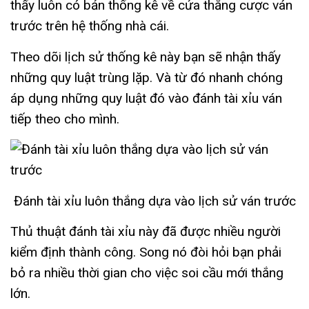
thấy luôn có bản thống kê về cửa thắng cược ván
trước trên hệ thống nhà cái.
Theo dõi lịch sử thống kê này bạn sẽ nhận thấy
những quy luật trùng lặp. Và từ đó nhanh chóng
áp dụng những quy luật đó vào đánh tài xỉu ván
tiếp theo cho mình.
Đánh tài xỉu luôn thắng dựa vào lịch sử ván trước
Thủ thuật đánh tài xỉu này đã được nhiều người
kiểm định thành công. Song nó đòi hỏi bạn phải
bỏ ra nhiều thời gian cho việc soi cầu mới thắng
lớn.