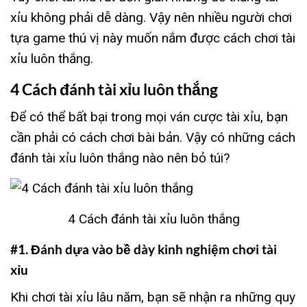
xỉu không phải dễ dàng. Vậy nên nhiều người chơi
tựa game thú vị này muốn nắm được cách chơi tài
xỉu luôn thắng.
4 Cách đánh tài xỉu luôn thắng
Để có thể bất bại trong mọi ván cược tài xỉu, bạn
cần phải có cách chơi bài bản. Vậy có những cách
đánh tài xỉu luôn thắng nào nên bỏ túi?
4 Cách đánh tài xỉu luôn thắng
#1. Đánh dựa vào bề dày kinh nghiệm chơi tài
xỉu
Khi chơi tài xỉu lâu năm, bạn sẽ nhận ra những quy