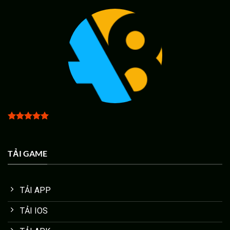
TẢI GAME
TẢI APP
TẢI IOS