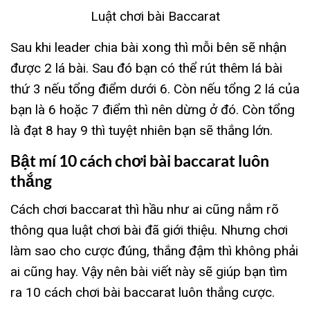
Luật chơi bài Baccarat
Sau khi leader chia bài xong thì mỗi bên sẽ nhận
được 2 lá bài. Sau đó bạn có thể rút thêm lá bài
thứ 3 nếu tổng điểm dưới 6. Còn nếu tổng 2 lá của
bạn là 6 hoặc 7 điểm thì nên dừng ở đó. Còn tổng
là đạt 8 hay 9 thì tuyệt nhiên bạn sẽ thắng lớn.
Bật mí 10 cách chơi bài baccarat luôn
thắng
Cách chơi baccarat thì hầu như ai cũng nắm rõ
thông qua luật chơi bài đã giới thiệu. Nhưng chơi
làm sao cho cược đúng, thắng đậm thì không phải
ai cũng hay. Vậy nên bài viết này sẽ giúp bạn tìm
ra 10 cách chơi bài baccarat luôn thắng cược.