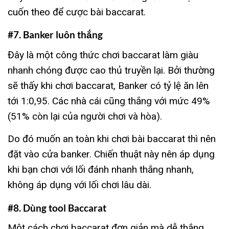
cuốn theo để cược bài baccarat.
#7. Banker luôn thắng
Đây là một công thức chơi baccarat làm giàu
nhanh chóng được cao thủ truyền lại. Bởi thường
sẽ thấy khi chơi baccarat, Banker có tỷ lệ ăn lên
tới 1:0,95. Các nhà cái cũng thắng với mức 49%
(51% còn lại của người chơi và hòa).
Do đó muốn an toàn khi chơi bài baccarat thì nên
đặt vào cửa banker. Chiến thuật này nên áp dụng
khi bạn chơi với lối đánh nhanh thắng nhanh,
không áp dụng với lối chơi lâu dài.
#8. Dùng tool Baccarat
Một cách chơi baccarat đơn giản mà dễ thắng