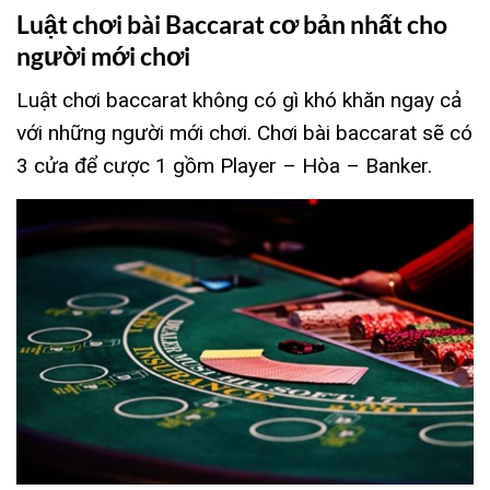
Luật chơi bài Baccarat cơ bản nhất cho
người mới chơi
Luật chơi baccarat không có gì khó khăn ngay cả
với những người mới chơi. Chơi bài baccarat sẽ có
3 cửa để cược 1 gồm Player – Hòa – Banker.