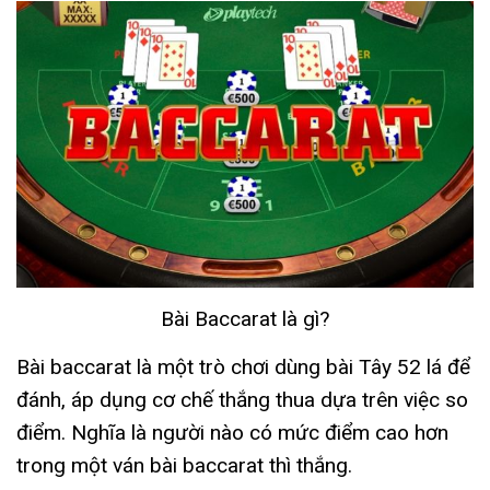
Bài Baccarat là gì?
Bài baccarat là một trò chơi dùng bài Tây 52 lá để
đánh, áp dụng cơ chế thắng thua dựa trên việc so
điểm. Nghĩa là người nào có mức điểm cao hơn
trong một ván bài baccarat thì thắng.