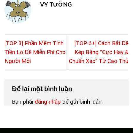
VY TƯỜNG
[TOP 3] Phần Mềm Tính
[TOP 6+] Cách Bắt Đề
Tiền Lô Đề Miễn Phí Cho
Kép Bằng “Cực Hay &
Người Mới
Chuẩn Xác” Từ Cao Thủ
Để lại một bình luận
Bạn phải
đăng nhập
để gửi bình luận.